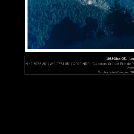
198808xx 051
|
la
N 42°50'36,28" | W 0°27'31,85" | GR10-HRP - Cauterets-St Jean Pied de Port
Bious
Nombre total d'images:
98