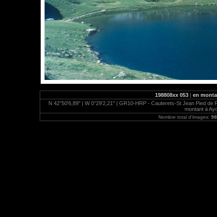
198808xx 053
|
en montan
N 42°50'6,89" | W 0°29'2,21" | GR10-HRP - Cauterets-St Jean Pied de Por
montant à Ayo
Nombre total d'images:
98