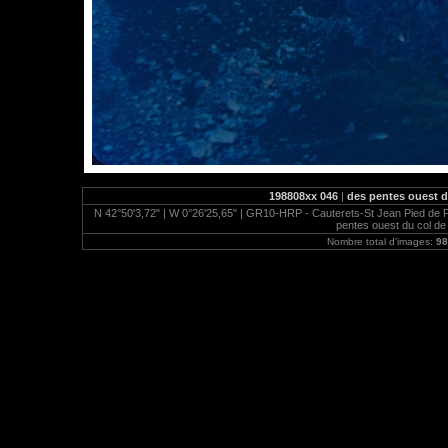
198808xx 046
|
des pentes ouest d
N 42°50'3,72" | W 0°26'25,65" | GR10-HRP - Cauterets-St Jean Pied de Por
pentes ouest du col de
Nombre total d'images:
98