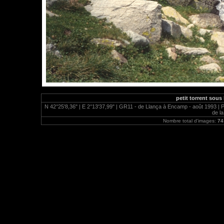
petit torrent sous 
N 42°25'8,36" | E 2°13'37,99" | GR11 - de Llança à Encamp - août 1993 | Pie
de l
Nombre total d'images:
74