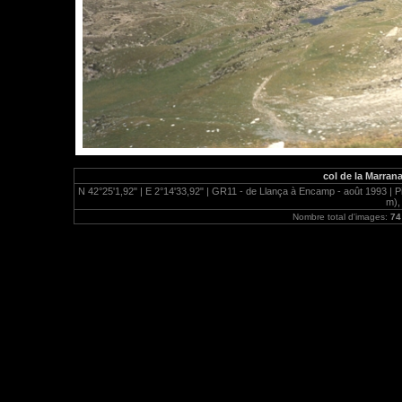
col de la Marran
N 42°25'1,92" | E 2°14'33,92" | GR11 - de Llança à Encamp - août 1993 | Pi
m),
Nombre total d'images:
74