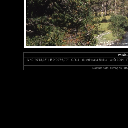
vallée
N 42°40'18,15" | E 0°29'36,70" | GR11 - de Arinsal à Bielsa - août 1994 | 
Nombre total d'images:
10