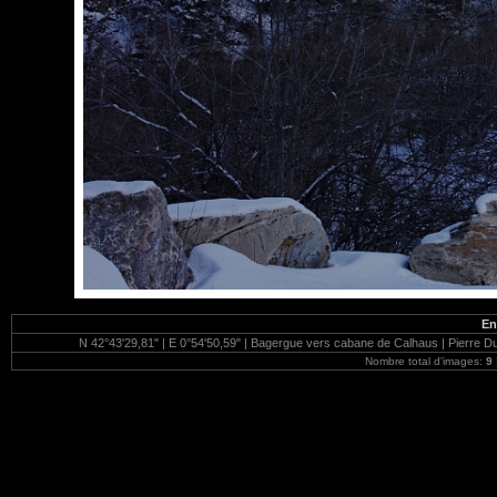
En
N 42°43'29,81" | E 0°54'50,59" | Bagergue vers cabane de Calhaus | Pierre Dub
Nombre total d'images:
9