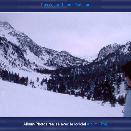
Précédent
Retour
Suivant
Album-Photos réalisé avec le logiciel
AlbumHTML