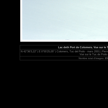
Lac deth Port de Colomers. Vue sur le 
N 42°36'3,22" | E 0°55'25,05" | Colomers, Tuc del Podo - mars 2001 | Pierr
Vue sur le Tuc de Podo 
Nombre total d'images:
23