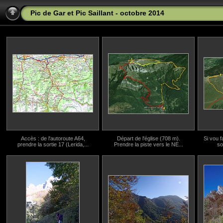
Pic de Gar et Pic Saillant - octobre 2014
Accès : de l'autoroute A64,
Départ de l'église (708 m).
Si vou f
prendre la sortie 17 (Lerida,...
Prendre la piste vers le NE...
so