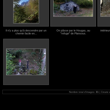
Il n'y a plus qu'à descendre par un
On pâsse par le Hougas, au
intérieu
chemin facile en...
"refuge" de Plansous.
Nombre total d'images:
31
| Create