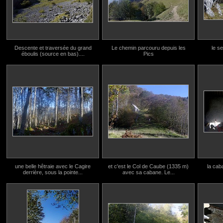
Descente et traversée du grand
Le chemin parcouru depuis les
le se
éboulis (source en bas)....
Pics
une belle hêtraie avec le Cagire
et c'est le Col de Caube (1335 m)
la cab
derrière, sous la pointe...
avec sa cabane. Le...