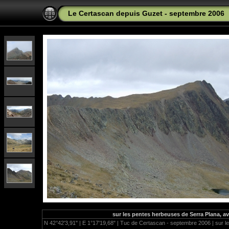
Le Certascan depuis Guzet - septembre 2006
sur les pentes herbeuses de Serra Plana, a
N 42°42'3,91" | E 1°17'19,68" | Tuc de Certascan - septembre 2006 | sur 