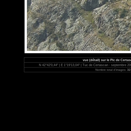
vue (détail) sur le Pic de Certa
N 42°42'0,44" | E 1°19'13,04" | Tuc de Certascan - septembre 2006
Nombre total d'images:
32