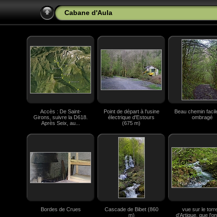
Cabane d'Aula
Accès : De Saint-
Point de départ à l'usine
Beau chemin facil
Girons, suivre la D618.
électrique d'Estours
ombragé
Après Seix, au...
(675 m)
Bordes de Crues
Cascade de Bibet (860
vue sur le torr
m)
d'Artigue, que l'on