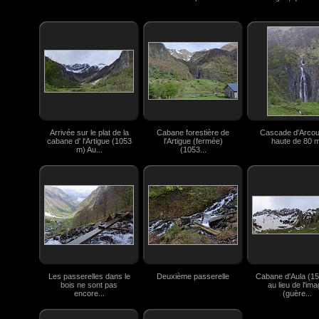
Arrivée sur le plat de la
Cabane forestière de
Cascade d'Arcou
cabane d' l'Artigue (1053
l'Artigue (fermée)
haute de 80 m
m) Au...
(1053...
Les passerelles dans le
Deuxième passerelle
Cabane d'Aula (1
bois ne sont pas
au lieu de l'im
encore...
(guère...