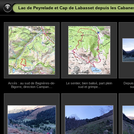
Lac de Peyrelade et Cap de Labasset depuis les Cabanes
Accès : au sud de Bagnères-de-
Le sentier, bien balisé, part plein
Depuis 
Bigorre, direction Campan....
sud et grimpe...
su