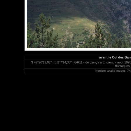
avant le Col des Bar
N 42°20'19,97" | E 2°7'14,38" | GR11 - de Llança à Encamp - août 1993 
Barraques,
Nombre total d'images:
74