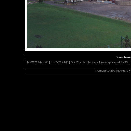
Sanctuair
N 42°23'44,06" | E 2°9'20,14" | GR11 - de Llança à Encamp - août 1993 | P
Nombre total d'images:
74