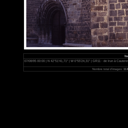
Is
07/08/95 00:00 | N 42°51'41,71" | W 0°55'24,31" | GR11 - de Irun à Cauteret
Nombre total d'images:
11