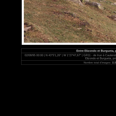
Entre Elizondo et Burgueta, 
02/08/95 00:00 | N 43°5'1,26" | W 1°27'47,67" | GR11 - de Irun à Cauteret
Elizondo et Burgueta, pr
Nombre total d'images:
11