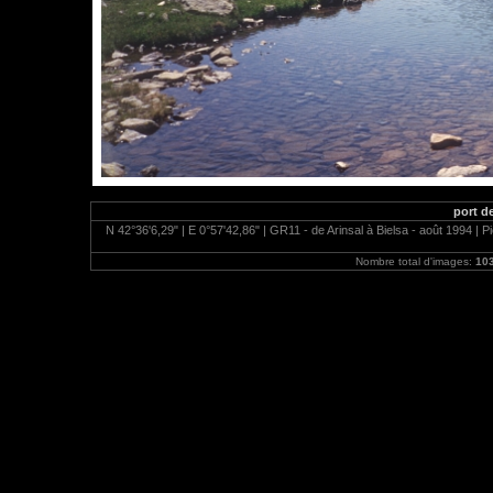
port d
N 42°36'6,29" | E 0°57'42,86" | GR11 - de Arinsal à Bielsa - août 1994 | P
Nombre total d'images:
10