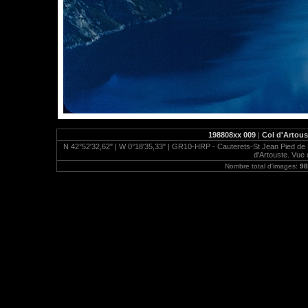
198808xx 009
|
Col d'Artous
N 42°52'32,62" | W 0°18'35,33" | GR10-HRP - Cauterets-St Jean Pied de Po
d'Artouste. Vue 
Nombre total d'images:
98