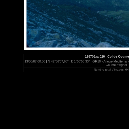
198708xx 020
|
Col de Coume d
13/08/87 00:00 | N 42°36'37,68" | E 1°53'53,33" | GR10 - Ariège-Méditerrané
Coume d'Agnel. V
Nombre total d'images:
64