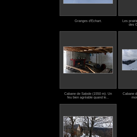
Granges d'Echart.
Les prair
des G
Cabane de Salode (1550 m). Un
Cabane d
feu bien agréable quand le...
mon