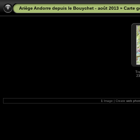
Ariège Andorre depuis le Bouychet - août 2013
» Carte g
Tra
23
1
Image | Create
web phot