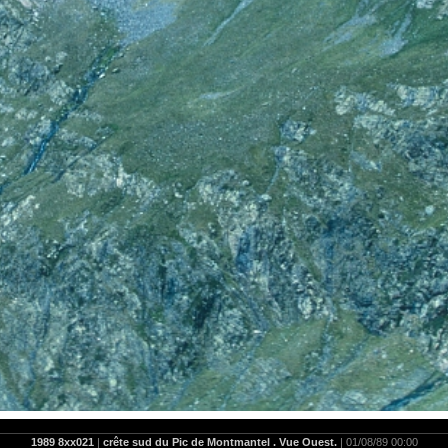
1989 8xx021
|
crête sud du Pic de Montmantel . Vue Ouest.
| 01/08/89 00:00