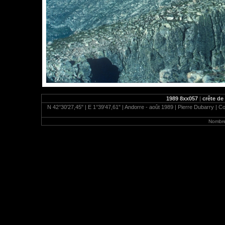
1989 8xx057
|
crête de
N 42°30'27,45" | E 1°39'47,61" | Andorre - août 1989 | Pierre Dubarry | Co
Nombre