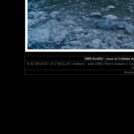
1989 8xx053
|
sous la Collada de
N 42°28'14,81" | E 1°39'21,24" | Andorre - août 1989 | Pierre Dubarry | Copy
co
Nombre