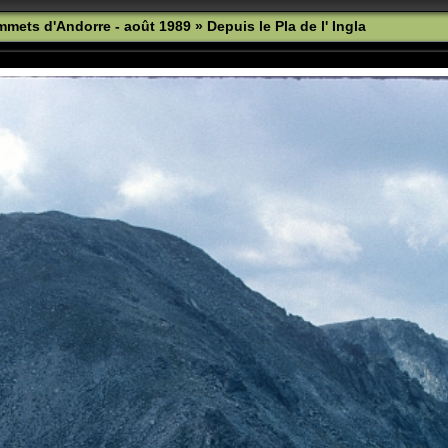
ommets d'Andorre - août 1989
»
Depuis le Pla de l' Ingla