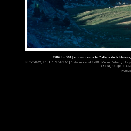
1989 8xx040
|
en montant à la Collada de la Maiana,
N 42°28'42,35" | E 1°35'42,85" | Andorre - août 1989 | Pierre Dubarry | Cop
Ouest, refuge de Clar
Nombre