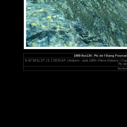
1989 8xx134
|
Pic de l'étang Fourcat
N 42°39'11,37" | E 1°28'33,54" | Andorre - août 1989 | Pierre Dubarry | Cop
Pic de
Nombre