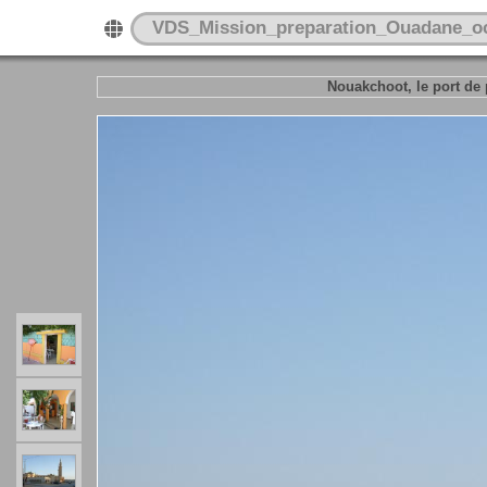
VDS_Mission_preparation_Ouadane_o
Nouakchoot, le port de